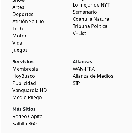
Show
Lo mejor de NYT
Artes
Semanario
Deportes
Coahuila Natural
Afición Saltillo
Tribuna Política
Tech
V+List
Motor
Vida
Juegos
Servicios
Alianzas
Membresía
WAN-IFRA
HoyBusco
Alianza de Medios
Publicidad
SIP
Vanguardia HD
Medio Pliego
Más Sitios
Rodeo Capital
Saltillo 360