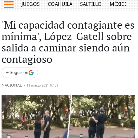
JUEGOS
COAHUILA
SALTILLO
MÉXICO
'Mi capacidad contagiante es
mínima', López-Gatell sobre
salida a caminar siendo aún
contagioso
+
Seguir en
NACIONAL
/
11 marzo 2021 07:59