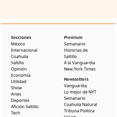
Secciones
Premium
México
Semanario
Internacional
Historias de
Coahuila
Saltillo
Saltillo
A la Vanguardia
Opinión
New York Times
Economía
Newsletters
Utilidad
Vanguardia
Show
Lo mejor de NYT
Artes
Semanario
Deportes
Coahuila Natural
Afición Saltillo
Tribuna Política
Tech