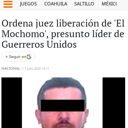
JUEGOS
COAHUILA
SALTILLO
MÉXICO
Ordena juez liberación de 'El
Mochomo', presunto líder de
Guerreros Unidos
+
Seguir en
NACIONAL
/
1 julio 2020 13:11