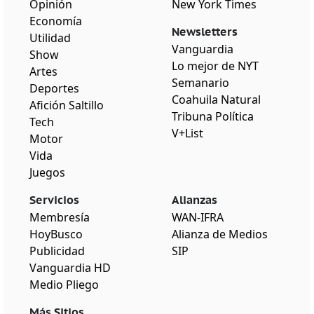
Opinión
New York Times
Economía
Newsletters
Utilidad
Vanguardia
Show
Lo mejor de NYT
Artes
Semanario
Deportes
Coahuila Natural
Afición Saltillo
Tribuna Política
Tech
V+List
Motor
Vida
Juegos
Servicios
Alianzas
Membresía
WAN-IFRA
HoyBusco
Alianza de Medios
Publicidad
SIP
Vanguardia HD
Medio Pliego
Más Sitios