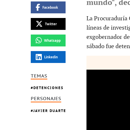
mundo", dec
Facebook
La Procuraduría 
Twitter
líneas de investi
exgobernador de 
Whatsapp
sábado fue dete
Linkedin
TEMAS
DETENCIONES
PERSONAJES
JAVIER DUARTE