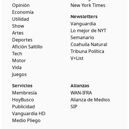
Opinión
New York Times
Economía
Newsletters
Utilidad
Vanguardia
Show
Lo mejor de NYT
Artes
Semanario
Deportes
Coahuila Natural
Afición Saltillo
Tribuna Política
Tech
V+List
Motor
Vida
Juegos
Servicios
Alianzas
Membresía
WAN-IFRA
HoyBusco
Alianza de Medios
Publicidad
SIP
Vanguardia HD
Medio Pliego