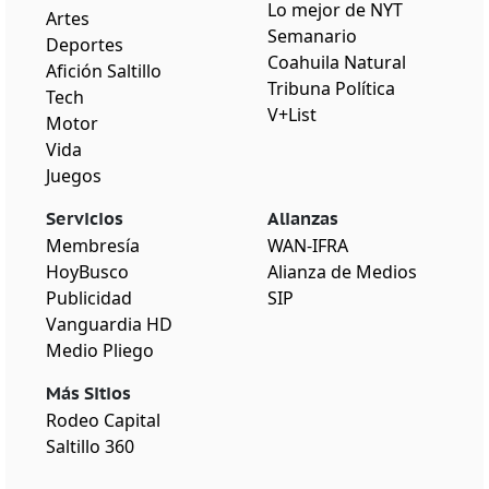
Lo mejor de NYT
Artes
Semanario
Deportes
Coahuila Natural
Afición Saltillo
Tribuna Política
Tech
V+List
Motor
Vida
Juegos
Servicios
Alianzas
Membresía
WAN-IFRA
HoyBusco
Alianza de Medios
Publicidad
SIP
Vanguardia HD
Medio Pliego
Más Sitios
Rodeo Capital
Saltillo 360