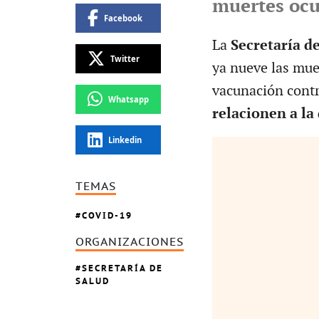
muertes ocu
Facebook
La
Secretaría d
Twitter
ya nueve las mue
vacunación cont
Whatsapp
relacionen a la 
Linkedin
TEMAS
COVID-19
ORGANIZACIONES
SECRETARÍA DE
SALUD