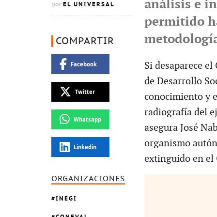
análisis e i
EL UNIVERSAL
por
permitido ha
metodología
COMPARTIR
Si desaparece el 
Facebook
de Desarrollo Soc
Twitter
conocimiento y e
radiografía del e
Whatsapp
asegura José Nab
organismo autón
Linkedin
extinguido en el
ORGANIZACIONES
INEGI
CONEVAL