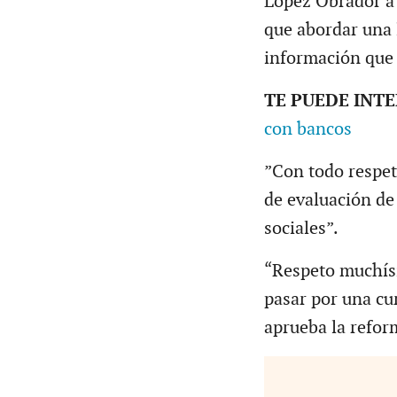
López Obrador a 
que abordar una 
información que 
TE PUEDE INT
con bancos
”Con todo respet
de evaluación de
sociales”.
“Respeto muchísi
pasar por una cu
aprueba la refor