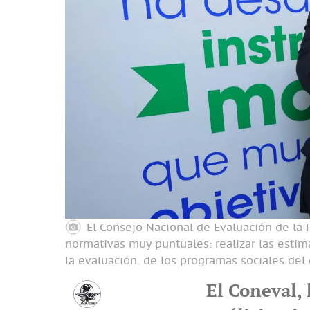
El Consejo Nacional de Evaluación de la 
normativas muy puntuales: realizar las esti
la evaluación. de los programas sociales del
El Coneval,