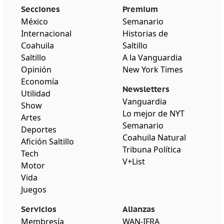
Secciones
Premium
México
Semanario
Internacional
Historias de
Coahuila
Saltillo
Saltillo
A la Vanguardia
Opinión
New York Times
Economía
Newsletters
Utilidad
Vanguardia
Show
Lo mejor de NYT
Artes
Semanario
Deportes
Coahuila Natural
Afición Saltillo
Tribuna Política
Tech
V+List
Motor
Vida
Juegos
Servicios
Alianzas
Membresía
WAN-IFRA