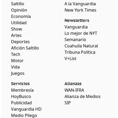
Saltillo
A la Vanguardia
Opinión
New York Times
Economía
Newsletters
Utilidad
Vanguardia
Show
Lo mejor de NYT
Artes
Semanario
Deportes
Coahuila Natural
Afición Saltillo
Tribuna Política
Tech
V+List
Motor
Vida
Juegos
Servicios
Alianzas
Membresía
WAN-IFRA
HoyBusco
Alianza de Medios
Publicidad
SIP
Vanguardia HD
Medio Pliego