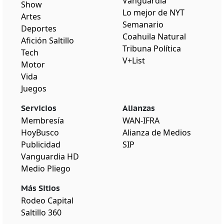
Vanguardia
Show
Lo mejor de NYT
Artes
Semanario
Deportes
Coahuila Natural
Afición Saltillo
Tribuna Política
Tech
V+List
Motor
Vida
Juegos
Servicios
Alianzas
Membresía
WAN-IFRA
HoyBusco
Alianza de Medios
Publicidad
SIP
Vanguardia HD
Medio Pliego
Más Sitios
Rodeo Capital
Saltillo 360