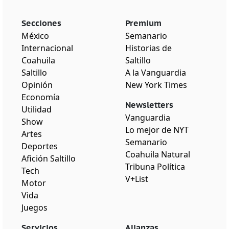
Secciones
Premium
México
Semanario
Internacional
Historias de
Coahuila
Saltillo
Saltillo
A la Vanguardia
Opinión
New York Times
Economía
Newsletters
Utilidad
Vanguardia
Show
Lo mejor de NYT
Artes
Semanario
Deportes
Coahuila Natural
Afición Saltillo
Tribuna Política
Tech
V+List
Motor
Vida
Juegos
Servicios
Alianzas