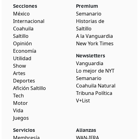
Secciones
Premium
México
Semanario
Internacional
Historias de
Coahuila
Saltillo
Saltillo
A la Vanguardia
Opinión
New York Times
Economía
Newsletters
Utilidad
Vanguardia
Show
Lo mejor de NYT
Artes
Semanario
Deportes
Coahuila Natural
Afición Saltillo
Tribuna Política
Tech
V+List
Motor
Vida
Juegos
Servicios
Alianzas
Membresía
WAN-IFRA