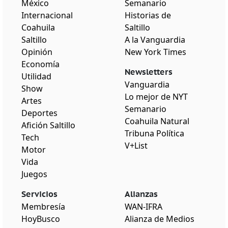
México
Semanario
Internacional
Historias de
Coahuila
Saltillo
Saltillo
A la Vanguardia
Opinión
New York Times
Economía
Newsletters
Utilidad
Vanguardia
Show
Lo mejor de NYT
Artes
Semanario
Deportes
Coahuila Natural
Afición Saltillo
Tribuna Política
Tech
V+List
Motor
Vida
Juegos
Servicios
Alianzas
Membresía
WAN-IFRA
HoyBusco
Alianza de Medios