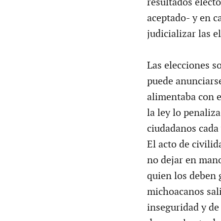
resultados elect
aceptado- y en c
judicializar las e
Las elecciones s
puede anunciarse
alimentaba con e
la ley lo penaliz
ciudadanos cada 
El acto de civili
no dejar en mano
quien los deben 
michoacanos salie
inseguridad y de