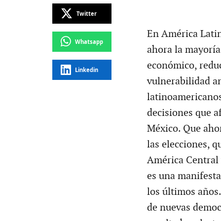
Twitter
En América Latin
Whatsapp
ahora la mayoría
económico, reduc
Linkedin
vulnerabilidad a
latinoamericanos
decisiones que a
México. Que ahor
las elecciones, 
América Central 
es una manifesta
los últimos años
de nuevas democr