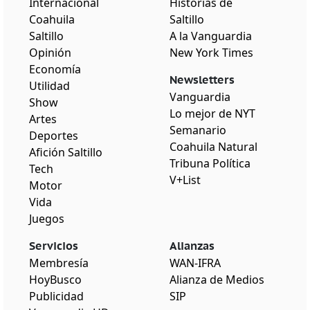
Internacional
Historias de
Coahuila
Saltillo
Saltillo
A la Vanguardia
Opinión
New York Times
Economía
Newsletters
Utilidad
Vanguardia
Show
Lo mejor de NYT
Artes
Semanario
Deportes
Coahuila Natural
Afición Saltillo
Tribuna Política
Tech
V+List
Motor
Vida
Juegos
Servicios
Alianzas
Membresía
WAN-IFRA
HoyBusco
Alianza de Medios
Publicidad
SIP