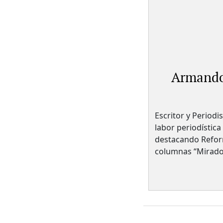
Armando
Escritor y Periodi
labor periodística
destacando Reform
columnas “Mirador”