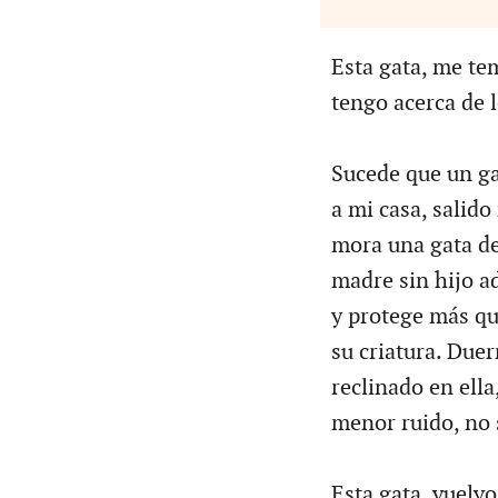
Esta gata, me te
tengo acerca de l
Sucede que un ga
a mi casa, salid
mora una gata de
madre sin hijo a
y protege más qu
su criatura. Due
reclinado en ella
menor ruido, no 
Esta gata, vuelv