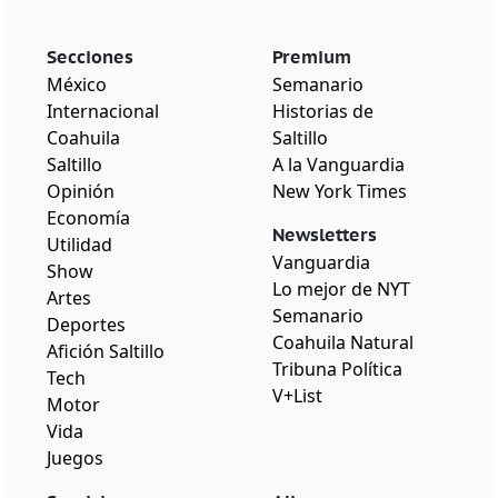
Secciones
Premium
México
Semanario
Internacional
Historias de
Coahuila
Saltillo
Saltillo
A la Vanguardia
Opinión
New York Times
Economía
Newsletters
Utilidad
Vanguardia
Show
Lo mejor de NYT
Artes
Semanario
Deportes
Coahuila Natural
Afición Saltillo
Tribuna Política
Tech
V+List
Motor
Vida
Juegos