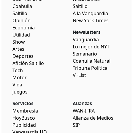
Coahuila
Saltillo
Saltillo
A la Vanguardia
Opinión
New York Times
Economía
Newsletters
Utilidad
Vanguardia
Show
Lo mejor de NYT
Artes
Semanario
Deportes
Coahuila Natural
Afición Saltillo
Tribuna Política
Tech
V+List
Motor
Vida
Juegos
Servicios
Alianzas
Membresía
WAN-IFRA
HoyBusco
Alianza de Medios
Publicidad
SIP
Vanguardia HD