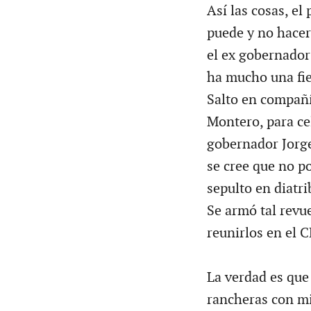
Así las cosas, el
puede y no hacer
el ex gobernado
ha mucho una fie
Salto en compañí
Montero, para cel
gobernador Jorge
se cree que no po
sepulto en diatri
Se armó tal revu
reunirlos en el C
La verdad es que 
rancheras con mil