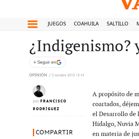
JUEGOS
COAHUILA
SALTILLO
¿Indigenismo? y
+
Seguir en
OPINIÓN
/
2 octubre 2015 13:14
A propósito de m
FRANCISCO
por
coartados, déjem
RODRÍGUEZ
el Desarrollo de 
Hidalgo, Nuvia M
COMPARTIR
en materia de ju