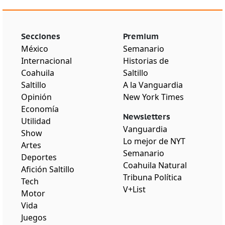
Secciones
Premium
México
Semanario
Internacional
Historias de
Coahuila
Saltillo
Saltillo
A la Vanguardia
Opinión
New York Times
Economía
Newsletters
Utilidad
Vanguardia
Show
Lo mejor de NYT
Artes
Semanario
Deportes
Coahuila Natural
Afición Saltillo
Tribuna Política
Tech
V+List
Motor
Vida
Juegos