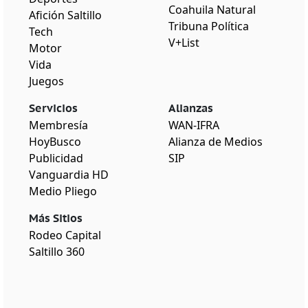
Coahuila Natural
Afición Saltillo
Tribuna Política
Tech
V+List
Motor
Vida
Juegos
Servicios
Alianzas
Membresía
WAN-IFRA
HoyBusco
Alianza de Medios
Publicidad
SIP
Vanguardia HD
Medio Pliego
Más Sitios
Rodeo Capital
Saltillo 360