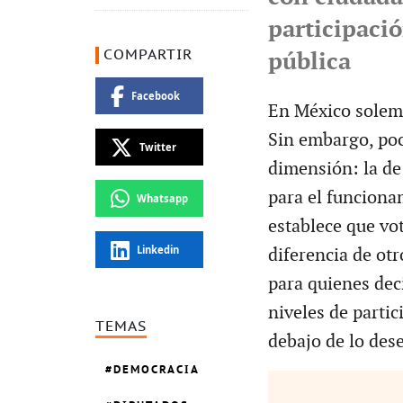
participació
COMPARTIR
pública
Facebook
En México solemo
Sin embargo, poc
Twitter
dimensión: la de
para el funciona
Whatsapp
establece que vot
Linkedin
diferencia de otr
para quienes deci
niveles de parti
TEMAS
debajo de lo des
DEMOCRACIA