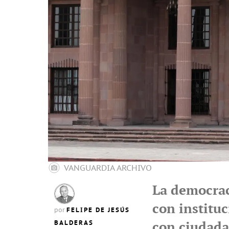
VANGUARDIA ARCHIVO
La democrac
con instituc
FELIPE DE JESÚS
por
BALDERAS
con ciudada