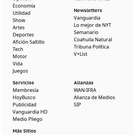
Economía
Newsletters
Utilidad
Vanguardia
Show
Lo mejor de NYT
Artes
Semanario
Deportes
Coahuila Natural
Afición Saltillo
Tribuna Política
Tech
V+List
Motor
Vida
Juegos
Servicios
Alianzas
Membresía
WAN-IFRA
HoyBusco
Alianza de Medios
Publicidad
SIP
Vanguardia HD
Medio Pliego
Más Sitios