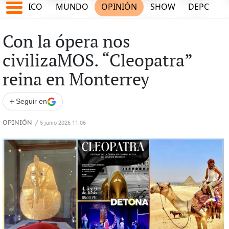
MÉXICO
MUNDO
OPINIÓN
SHOW
DEPORTE
Con la ópera nos
civilizaMOS. “Cleopatra”
reina en Monterrey
+
Seguir en
OPINIÓN
/
5 junio 2026 11:06