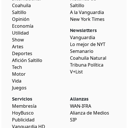
Coahuila
Saltillo
Saltillo
A la Vanguardia
Opinión
New York Times
Economía
Newsletters
Utilidad
Vanguardia
Show
Lo mejor de NYT
Artes
Semanario
Deportes
Coahuila Natural
Afición Saltillo
Tribuna Política
Tech
V+List
Motor
Vida
Juegos
Servicios
Alianzas
Membresía
WAN-IFRA
HoyBusco
Alianza de Medios
Publicidad
SIP
Vanguardia HD