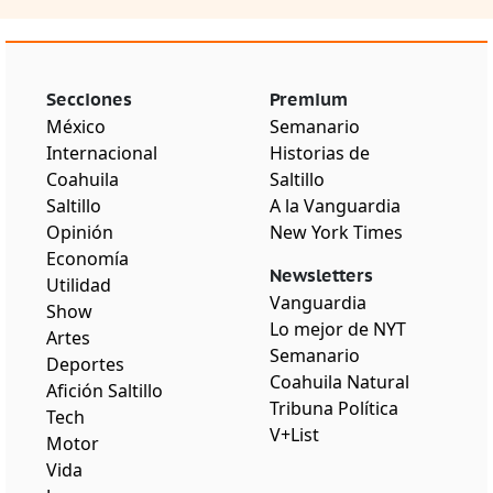
Secciones
Premium
México
Semanario
Internacional
Historias de
Coahuila
Saltillo
Saltillo
A la Vanguardia
Opinión
New York Times
Economía
Newsletters
Utilidad
Vanguardia
Show
Lo mejor de NYT
Artes
Semanario
Deportes
Coahuila Natural
Afición Saltillo
Tribuna Política
Tech
V+List
Motor
Vida