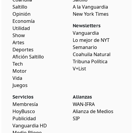
Saltillo
A la Vanguardia
Opinión
New York Times
Economía
Newsletters
Utilidad
Vanguardia
Show
Lo mejor de NYT
Artes
Semanario
Deportes
Coahuila Natural
Afición Saltillo
Tribuna Política
Tech
V+List
Motor
Vida
Juegos
Servicios
Alianzas
Membresía
WAN-IFRA
HoyBusco
Alianza de Medios
Publicidad
SIP
Vanguardia HD
Medio Pliego