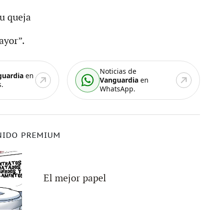
u queja
ayor”.
Noticias de
guardia
en
Vanguardia
en
.
WhatsApp.
NIDO PREMIUM
El mejor papel