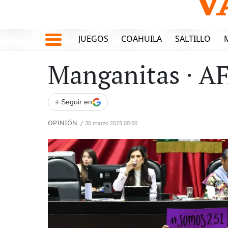
JUEGOS
COAHUILA
SALTILLO
Manganitas ∙ A
+
Seguir en
OPINIÓN
/
30 marzo 2025 05:00