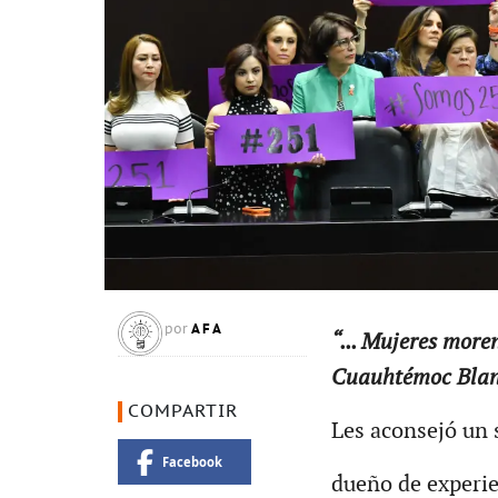
AFA
por
“... Mujeres more
Cuauhtémoc Blanc
COMPARTIR
Les aconsejó un 
Facebook
dueño de experie