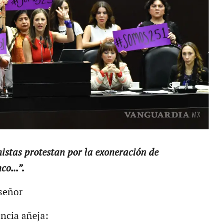
nistas protestan por la exoneración de
o...”.
señor
ncia añeja: