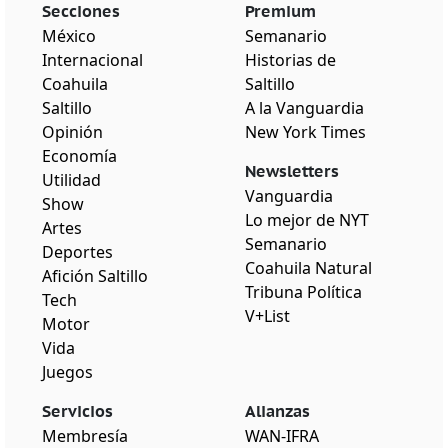
Secciones
Premium
México
Semanario
Internacional
Historias de
Coahuila
Saltillo
Saltillo
A la Vanguardia
Opinión
New York Times
Economía
Newsletters
Utilidad
Vanguardia
Show
Lo mejor de NYT
Artes
Semanario
Deportes
Coahuila Natural
Afición Saltillo
Tribuna Política
Tech
V+List
Motor
Vida
Juegos
Servicios
Alianzas
Membresía
WAN-IFRA