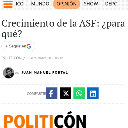
MÉXICO
MUNDO
OPINIÓN
SHOW
DEPORTE
Crecimiento de la ASF: ¿para
qué?
+
Seguir en
POLITICÓN
/
16 septiembre 2016 05:12
JUAN MANUEL PORTAL
por
COMPARTIR