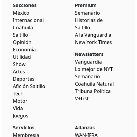
Secciones
Premium
México
Semanario
Internacional
Historias de
Coahuila
Saltillo
Saltillo
A la Vanguardia
Opinión
New York Times
Economía
Newsletters
Utilidad
Vanguardia
Show
Lo mejor de NYT
Artes
Semanario
Deportes
Coahuila Natural
Afición Saltillo
Tribuna Política
Tech
V+List
Motor
Vida
Juegos
Servicios
Alianzas
Membresía
WAN-IFRA