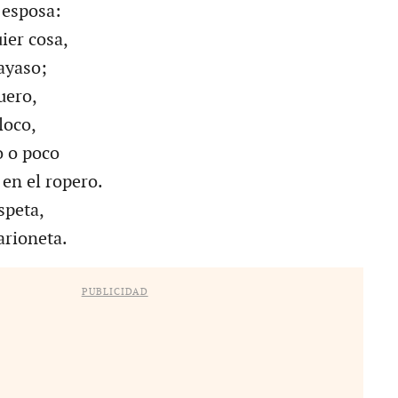
 esposa:
uier cosa,
ayaso;
uero,
loco,
o o poco
 en el ropero.
speta,
arioneta.
PUBLICIDAD