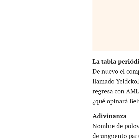
La tabla periód
De nuevo el com
llamado Yeidckol
regresa con AML
¿qué opinará Be
Adivinanza
Nombre de polov
de ungüento para 