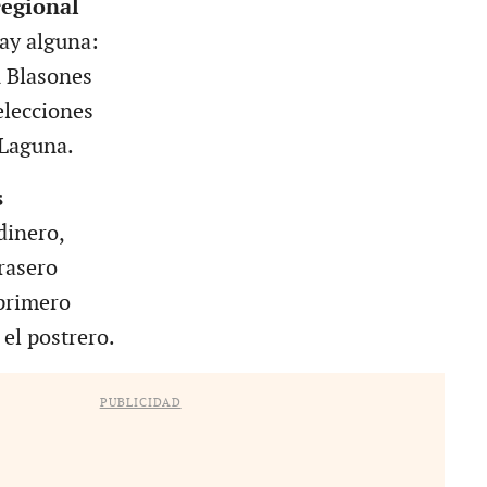
regional
ay alguna:
 Blasones
elecciones
 Laguna.
s
dinero,
trasero
primero
 el postrero.
PUBLICIDAD