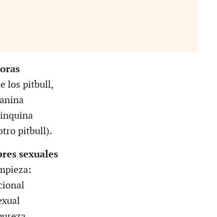
oras
e los pitbull,
canina
 inquina
tro pitbull).
res sexuales
empieza:
cional
exual
pureza.