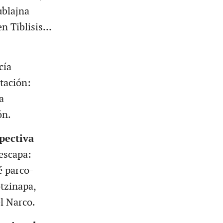
ublajna
en Tiblisis…
cía
tación:
a
ón.
pectiva
escapa:
é parco-
otzinapa,
l Narco.