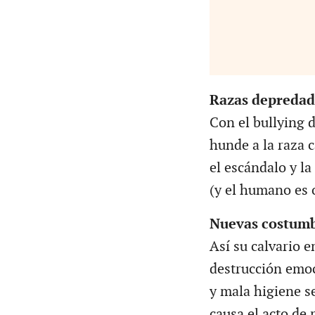
Razas depredad
Con el bullying d
hunde a la raza 
el escándalo y la
(y el humano es o
Nuevas costumb
Así su calvario 
destrucción emo
y mala higiene s
causa el acto de 