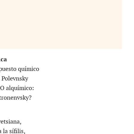
ica
puesto químico
 Polevnsky
O alquímico:
ltronenvsky?
etsiana,
la sífilis,