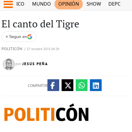
MÉXICO
MUNDO
OPINIÓN
SHOW
DEPORTE
El canto del Tigre
+
Seguir en
POLITICÓN
/
27 octubre 2015 06:29
JESÚS PEÑA
por
COMPARTIR