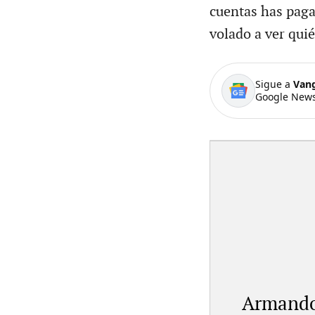
cuentas has paga
volado a ver qui
Sigue a
Van
Google News
Armando