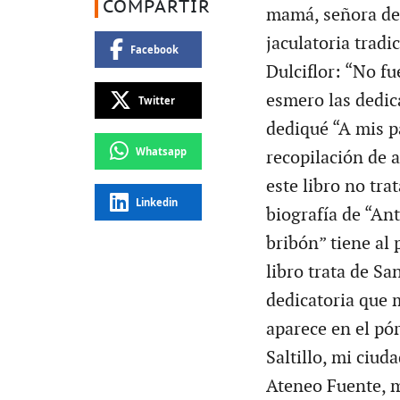
COMPARTIR
mamá, señora de 
jaculatoria trad
Facebook
Dulciflor: “No f
esmero las dedica
Twitter
dediqué “A mis p
Whatsapp
recopilación de a
este libro no tra
Linkedin
biografía de “An
bribón” tiene al 
libro trata de Sa
dedicatoria que 
aparece en el pór
Saltillo, mi ciud
Ateneo Fuente, mi