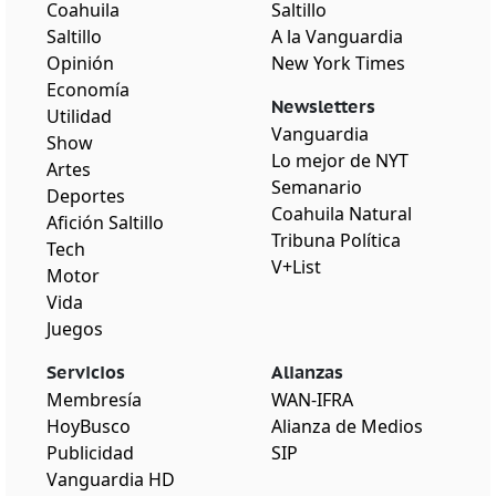
Coahuila
Saltillo
Saltillo
A la Vanguardia
Opinión
New York Times
Economía
Newsletters
Utilidad
Vanguardia
Show
Lo mejor de NYT
Artes
Semanario
Deportes
Coahuila Natural
Afición Saltillo
Tribuna Política
Tech
V+List
Motor
Vida
Juegos
Servicios
Alianzas
Membresía
WAN-IFRA
HoyBusco
Alianza de Medios
Publicidad
SIP
Vanguardia HD