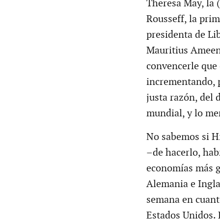
Theresa May, la 
Rousseff, la pri
presidenta de Lib
Mauritius Ameena
convencerle que 
incrementando, p
justa razón, del 
mundial, y lo me
No sabemos si Hi
–de hacerlo, habr
economías más g
Alemania e Ingla
semana en cuanto
Estados Unidos. 