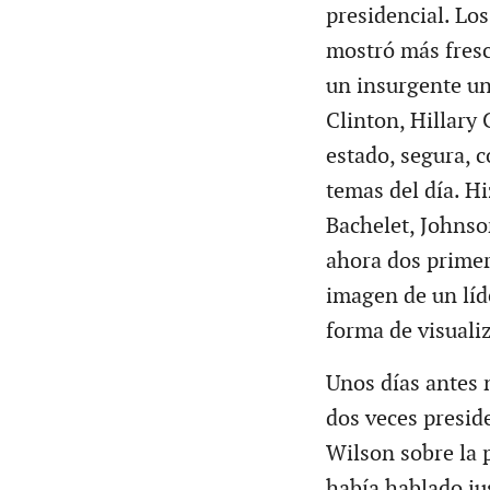
presidencial. Lo
mostró más fresc
un insurgente un
Clinton, Hillary 
estado, segura, 
temas del día. H
Bachelet, Johnso
ahora dos primer
imagen de un líd
forma de visualiz
Unos días antes n
dos veces presid
Wilson sobre la p
había hablado ju