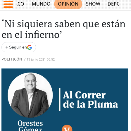
MÉXICO
MUNDO
OPINIÓN
SHOW
DEPORTE
‘Ni siquiera saben que están
en el infierno’
+
Seguir en
POLITICÓN
/
13 junio 2021 05:52