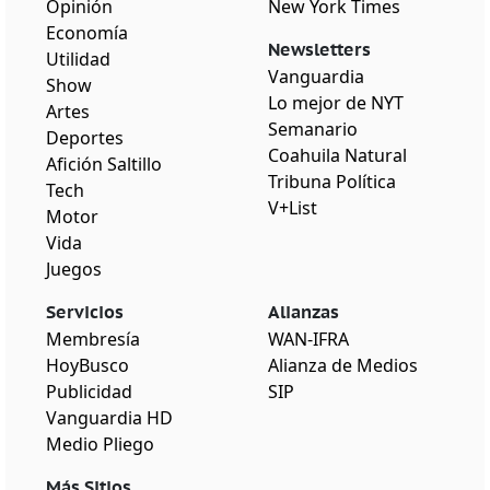
Opinión
New York Times
Economía
Newsletters
Utilidad
Vanguardia
Show
Lo mejor de NYT
Artes
Semanario
Deportes
Coahuila Natural
Afición Saltillo
Tribuna Política
Tech
V+List
Motor
Vida
Juegos
Servicios
Alianzas
Membresía
WAN-IFRA
HoyBusco
Alianza de Medios
Publicidad
SIP
Vanguardia HD
Medio Pliego
Más Sitios