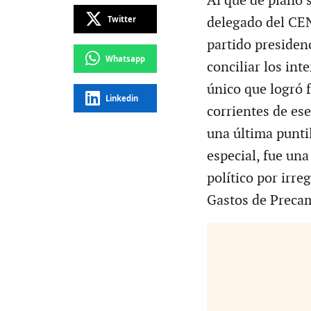
Al que de plano s
Twitter
delegado del CEN
partido presiden
Whatsapp
conciliar los int
único que logró f
Linkedin
corrientes de ese
una última puntil
especial, fue una
político por irre
Gastos de Precam