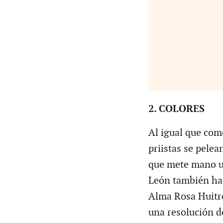
2. COLORES
Al igual que com
priistas se pelea
que mete mano un
León también hac
Alma Rosa Huitró
una resolución d