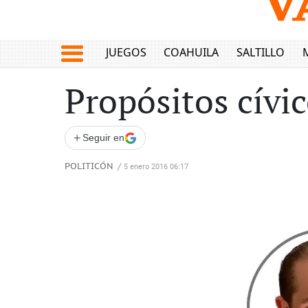
JUEGOS
COAHUILA
SALTILLO
Propósitos cívi
+
Seguir en
POLITICÓN
/
5 enero 2016 06:17