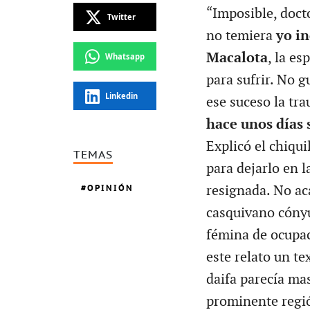
“Imposible, doctor
Twitter
no temiera
yo i
Macalota
, la e
Whatsapp
para sufrir. No g
Linkedin
ese suceso la tra
hace unos días 
Explicó el chiqui
TEMAS
para dejarlo en l
OPINIÓN
resignada. No ac
casquivano cónyu
fémina de ocupac
este relato un te
daifa parecía ma
prominente regió