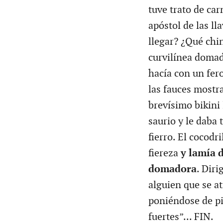
tuve trato de car
apóstol de las ll
llegar? ¿Qué chin
curvilínea domad
hacía con un fer
las fauces mostra
brevísimo bikini 
saurio y le daba
fierro. El cocodr
fiereza
y lamía 
domadora
. Diri
alguien que se at
poniéndose de pi
fuertes”... FIN.