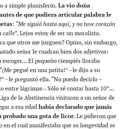
o a simple planisferio.
La vio doña
antes de que pudiera articular palabra le
uetas
:
“Me siguió hasta aquí, y no tuve corazón
a calle”
. Lejos estoy de ser un moralista.
ra que otros me juzguen? Opino, sin embargo,
hatado señor le cuadran bien dos adjetivos:
a escoger... El pequeño ciempiés lloraba
“¡Me pegué en una patita!” –le dijo a su
” –le preguntó ella. “No puedo decirlo –
to entre lágrimas-. Sólo sé contar hasta 10”...
iga de la Abstinencia visitaron a un señor de
legar a esa edad
había declarado que jamás
a probado una gota de licor
. Le pidieron que
to en el cual manifestaba que su longevidad se