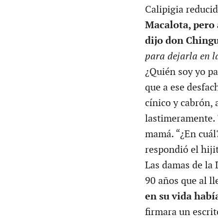
Calipigia reducid
Macalota, pero 
dijo don Ching
para dejarla en l
¿Quién soy yo pa
que a ese desfac
cínico y cabrón, 
lastimeramente. 
mamá. “¿En cuál?
respondió el hiji
Las damas de la L
90 años que al l
en su vida habí
firmara un escri