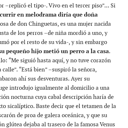
 –replicó el tipo-. Vivo en el tercer piso”... Si
ncurrir en melodrama diría que doña
sposa de don Chinguetas, es una mujer nacida
usta de los perros –de niña mordió a uno, y
umó por el resto de su vida-, y sin embargo
su pequeño hijo metió un perro a la casa
.
llo: “Me siguió hasta aquí, y no tuve corazón
a calle”. “Está bien” –suspiró la señora,
abaron ahí sus desventuras. Ayer su
ge introdujo igualmente al domicilio a una
ión nocturna cuya cabal descripción haría de
xto sicalíptico. Baste decir que el tetamen de la
scarón de proa de galera oceánica, y que su
n glútea dejaba al trasero de la famosa Venus