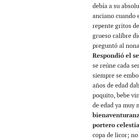
debía a su absol
anciano cuando e
repente gritos d
grueso calibre d
preguntó al non
Respondió el s
se reúne cada s
siempre se embor
años de edad dab
poquito, bebe vi
de edad ya muy 
bienaventuranza
portero celestia
copa de licor; n