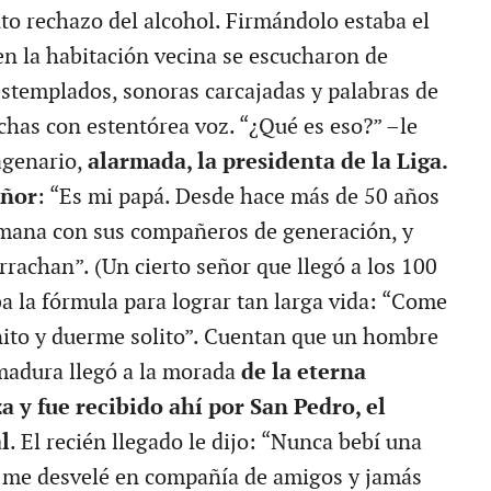
uto rechazo del alcohol. Firmándolo estaba el
n la habitación vecina se escucharon de
estemplados, sonoras carcajadas y palabras de
ichas con estentórea voz. “¿Qué es eso?” –le
agenario,
alarmada, la presidenta de la Liga.
eñor
: “Es mi papá. Desde hace más de 50 años
emana con sus compañeros de generación, y
rachan”. (Un cierto señor que llegó a los 100
a la fórmula para lograr tan larga vida: “Come
nito y duerme solito”. Cuentan que un hombre
madura llegó a la morada
de la eterna
 y fue recibido ahí por San Pedro, el
l
. El recién llegado le dijo: “Nunca bebí una
o me desvelé en compañía de amigos y jamás