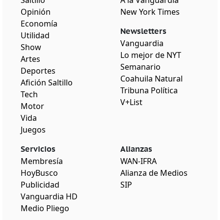
Opinión
New York Times
Economía
Newsletters
Utilidad
Vanguardia
Show
Lo mejor de NYT
Artes
Semanario
Deportes
Coahuila Natural
Afición Saltillo
Tribuna Política
Tech
V+List
Motor
Vida
Juegos
Servicios
Alianzas
Membresía
WAN-IFRA
HoyBusco
Alianza de Medios
Publicidad
SIP
Vanguardia HD
Medio Pliego