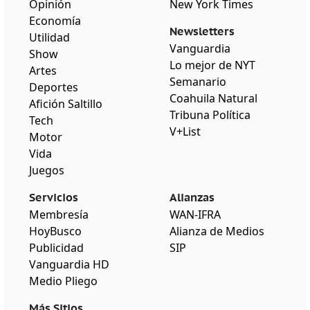
Opinión
New York Times
Economía
Newsletters
Utilidad
Vanguardia
Show
Lo mejor de NYT
Artes
Semanario
Deportes
Coahuila Natural
Afición Saltillo
Tribuna Política
Tech
V+List
Motor
Vida
Juegos
Servicios
Alianzas
Membresía
WAN-IFRA
HoyBusco
Alianza de Medios
Publicidad
SIP
Vanguardia HD
Medio Pliego
Más Sitios