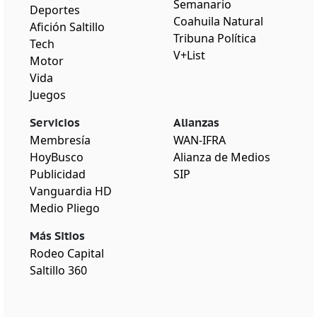
Semanario
Deportes
Coahuila Natural
Afición Saltillo
Tribuna Política
Tech
V+List
Motor
Vida
Juegos
Servicios
Alianzas
Membresía
WAN-IFRA
HoyBusco
Alianza de Medios
Publicidad
SIP
Vanguardia HD
Medio Pliego
Más Sitios
Rodeo Capital
Saltillo 360