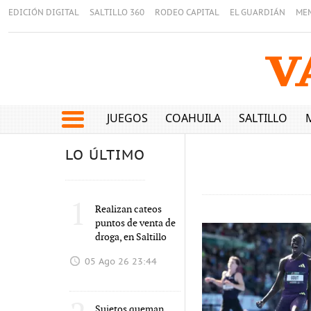
EDICIÓN DIGITAL
SALTILLO 360
RODEO CAPITAL
EL GUARDIÁN
ME
JUEGOS
COAHUILA
SALTILLO
LO ÚLTIMO
1
Realizan cateos
puntos de venta de
droga, en Saltillo
05 Ago 26 23:44
Sujetos queman