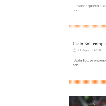
El estelar sprinter U
con
...
Usain Bolt cumple
21 Agosto 2018
Usain Bolt se entrenó
con
...