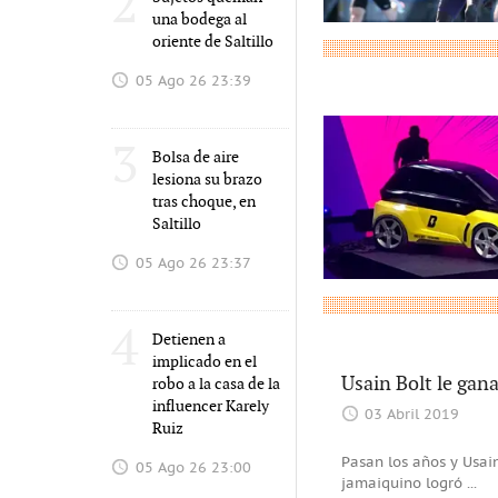
2
una bodega al
oriente de Saltillo
05 Ago 26 23:39
3
Bolsa de aire
lesiona su brazo
tras choque, en
Saltillo
05 Ago 26 23:37
4
Detienen a
implicado en el
Usain Bolt le gan
robo a la casa de la
influencer Karely
03 Abril 2019
Ruiz
Pasan los años y Usai
05 Ago 26 23:00
jamaiquino logró
...