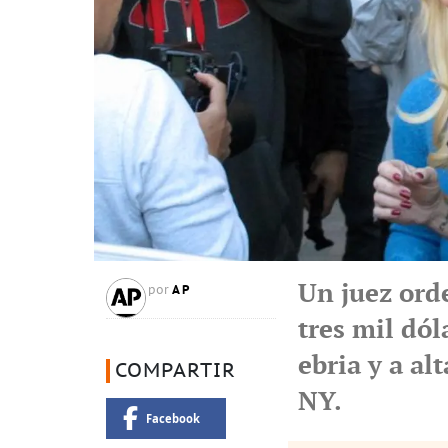
Un juez ord
AP
por
tres mil dó
ebria y a al
COMPARTIR
NY.
Facebook