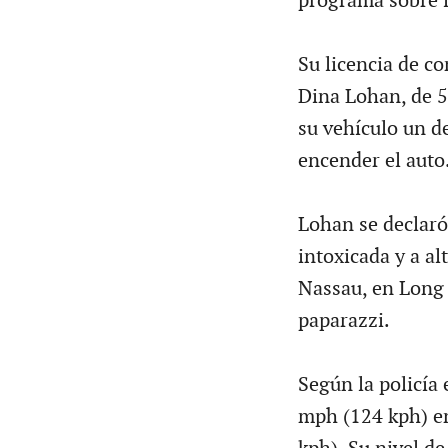
programa sobre l
Su licencia de c
Dina Lohan, de 51
su vehículo un d
encender el auto
Lohan se declaró
intoxicada y a a
Nassau, en Long 
paparazzi.
Según la policía 
mph (124 kph) e