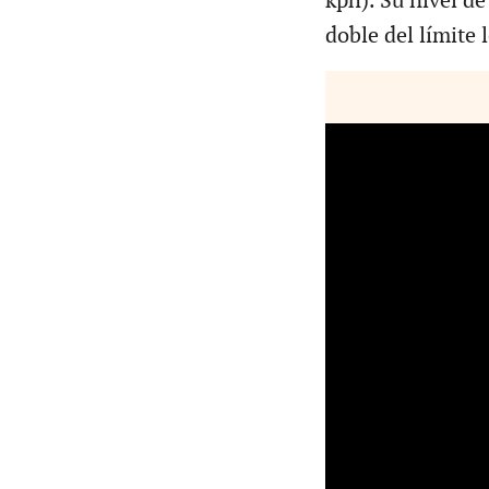
kph). Su nivel de
doble del límite 