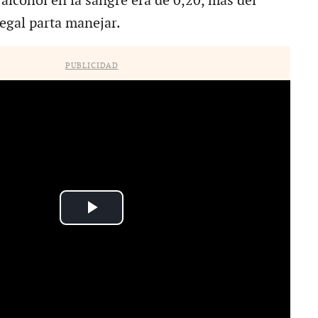
 alcohol en la sangre era de 0,20, más del
legal parta manejar.
PUBLICIDAD