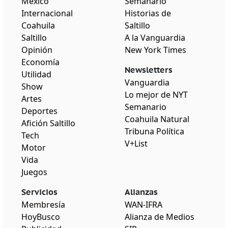
México
Semanario
Internacional
Historias de
Coahuila
Saltillo
Saltillo
A la Vanguardia
Opinión
New York Times
Economía
Newsletters
Utilidad
Vanguardia
Show
Lo mejor de NYT
Artes
Semanario
Deportes
Coahuila Natural
Afición Saltillo
Tribuna Política
Tech
V+List
Motor
Vida
Juegos
Servicios
Alianzas
Membresía
WAN-IFRA
HoyBusco
Alianza de Medios