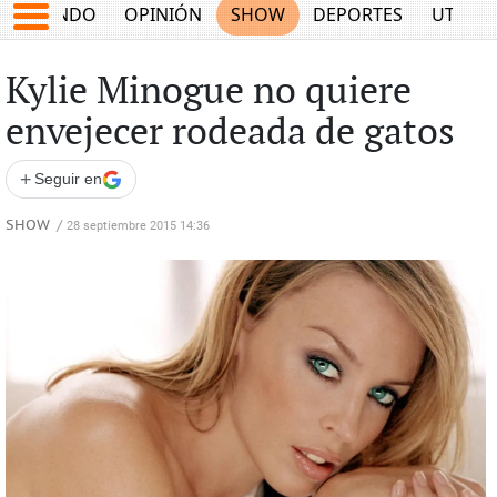
MUNDO
OPINIÓN
SHOW
DEPORTES
UTILID
Kylie Minogue no quiere
envejecer rodeada de gatos
+
Seguir en
SHOW
/
28 septiembre 2015 14:36