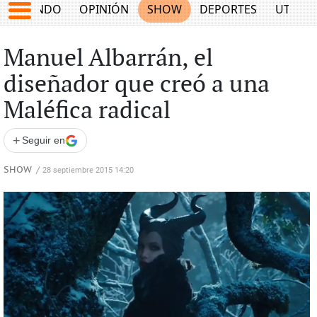
MUNDO
OPINIÓN
SHOW
DEPORTES
UTILID
Manuel Albarrán, el
diseñador que creó a una
Maléfica radical
+
Seguir en
SHOW
/
28 septiembre 2015 14:20