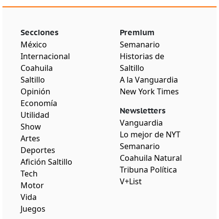
Secciones
Premium
México
Semanario
Internacional
Historias de
Coahuila
Saltillo
Saltillo
A la Vanguardia
Opinión
New York Times
Economía
Newsletters
Utilidad
Vanguardia
Show
Lo mejor de NYT
Artes
Semanario
Deportes
Coahuila Natural
Afición Saltillo
Tribuna Política
Tech
V+List
Motor
Vida
Juegos