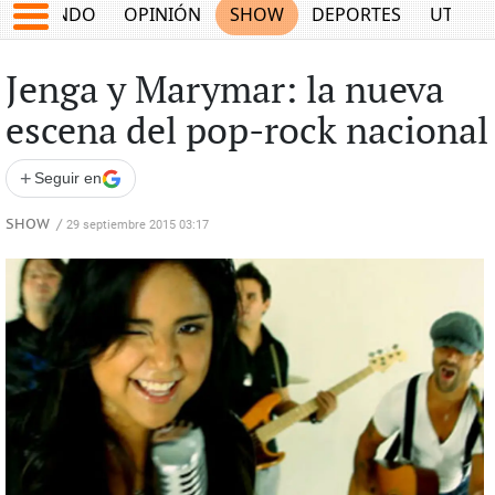
MUNDO
OPINIÓN
SHOW
DEPORTES
UTILID
Jenga y Marymar: la nueva
escena del pop-rock nacional
+
Seguir en
SHOW
/
29 septiembre 2015 03:17