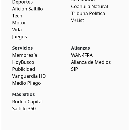
Deportes
Coahuila Natural
Afición Saltillo
Tribuna Política
Tech
V+List
Motor
Vida
Juegos
Servicios
Alianzas
Membresía
WAN-IFRA
HoyBusco
Alianza de Medios
Publicidad
SIP
Vanguardia HD
Medio Pliego
Más Sitios
Rodeo Capital
Saltillo 360