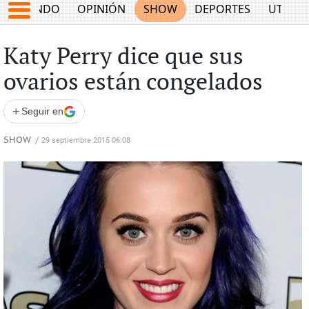
MUNDO
OPINIÓN
SHOW
DEPORTES
UTILID
Katy Perry dice que sus
ovarios están congelados
+
Seguir en
SHOW
/
29 septiembre 2015 06:08