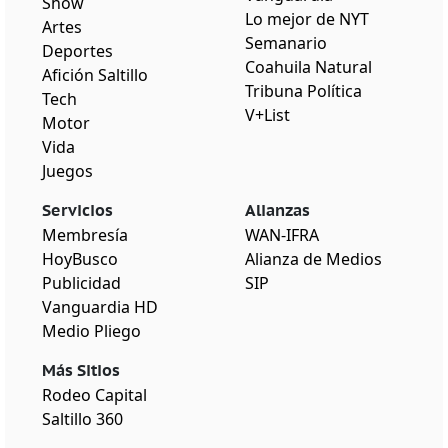
Show
Lo mejor de NYT
Artes
Semanario
Deportes
Coahuila Natural
Afición Saltillo
Tribuna Política
Tech
V+List
Motor
Vida
Juegos
Servicios
Alianzas
Membresía
WAN-IFRA
HoyBusco
Alianza de Medios
Publicidad
SIP
Vanguardia HD
Medio Pliego
Más Sitios
Rodeo Capital
Saltillo 360