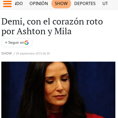
MUNDO
OPINIÓN
SHOW
DEPORTES
UTILID
Demi, con el corazón roto
por Ashton y Mila
+
Seguir en
SHOW
/
29 septiembre 2015 06:39