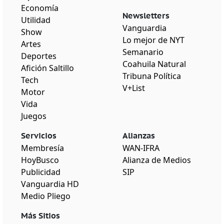
Economía
Newsletters
Utilidad
Vanguardia
Show
Lo mejor de NYT
Artes
Semanario
Deportes
Coahuila Natural
Afición Saltillo
Tribuna Política
Tech
V+List
Motor
Vida
Juegos
Servicios
Alianzas
Membresía
WAN-IFRA
HoyBusco
Alianza de Medios
Publicidad
SIP
Vanguardia HD
Medio Pliego
Más Sitios